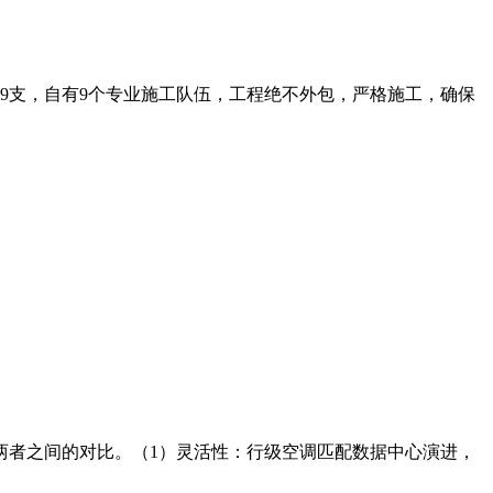
师9支，自有9个专业施工队伍，工程绝不外包，严格施工，确保
两者之间的对比。（1）灵活性：行级空调匹配数据中心演进，