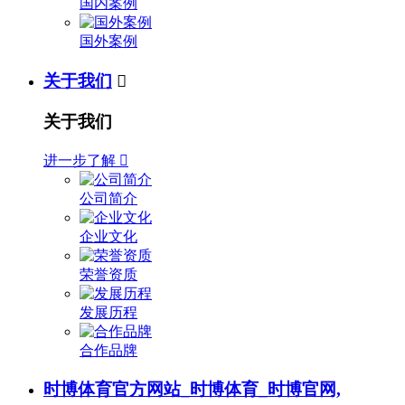
国内案例
国外案例
关于我们

关于我们
进一步了解

公司简介
企业文化
荣誉资质
发展历程
合作品牌
时博体育官方网站_时博体育_时博官网,