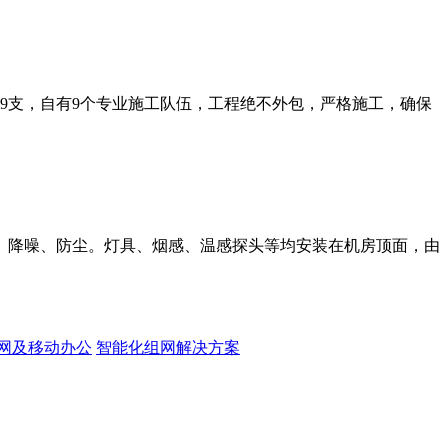
师9支，自有9个专业施工队伍，工程绝不外包，严格施工，确保
、降噪、防尘。灯具、烟感、温感探头等均安装在机房顶面，由
网及移动办公
智能化组网解决方案