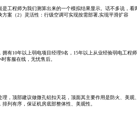
面是工程师为我们测算出来的一个模拟结果显示。话不多说，看
方案（2）灵活性：行级空调可实现按需部署,实现平滑扩容
拥有10年以上弱电项目经理9名，15年以上从业经验弱电工程
4小时客服在线，无忧售后。
处理，顶部建议做微孔铝扣天花，顶面其主要作用是防火、美观
，排列有序，保证机房底部整体性、美观性。