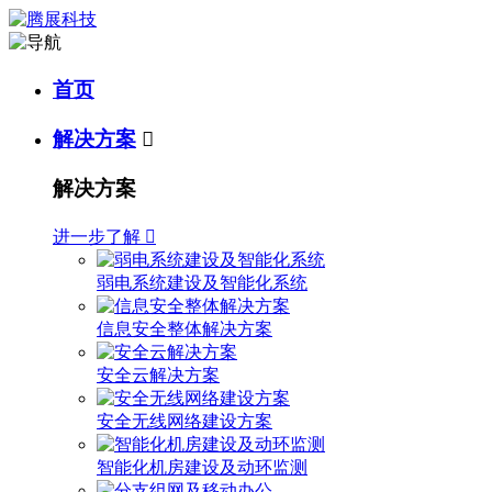
首页
解决方案

解决方案
进一步了解

弱电系统建设及智能化系统
信息安全整体解决方案
安全云解决方案
安全无线网络建设方案
智能化机房建设及动环监测