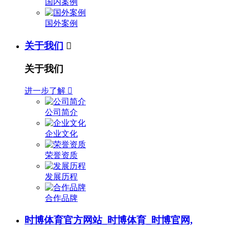
国内案例
国外案例
关于我们

关于我们
进一步了解

公司简介
企业文化
荣誉资质
发展历程
合作品牌
时博体育官方网站_时博体育_时博官网,