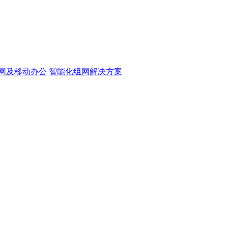
网及移动办公
智能化组网解决方案