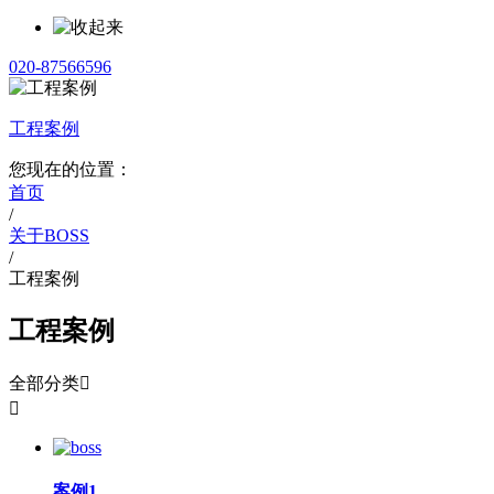
020-87566596
工程案例
您现在的位置：
首页
/
关于BOSS
/
工程案例
工程案例
全部分类


案例1